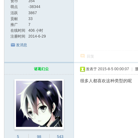
资币
354
萌点
-38344
活跃
3867
贡献
33
推广
7
在线时间
406 小时
注册时间
2014-6-29
发消息
回复
诸葛幻尘
发表于 2015-8-5 00:00:07
|
很多人都喜欢这种类型的呢
5
98
543