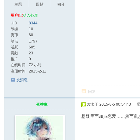
主题
回帖
积分
用户组:
萌入心扉
UID
8344
节操
10
资币
60
萌点
1797
活跃
605
贡献
23
推广
9
在线时间
72 小时
注册时间
2015-2-11
发消息
回复
夜柳生
发表于 2015-8-5 00:54:43
|
悬疑里面加点恋爱……然而乱