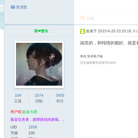
发消息
回复
萌❤爱衣
发表于 2015-6-20 23:10:16
来
搞笑的，和纯情的都好。就是
来自:安卓客户端
河北省邯郸市武安市G309
104
1074
3455
主题
回帖
积分
用户组:
歃血为萌
脸盲症患者，路障级别的路痴。。
UID
1659
节操
100