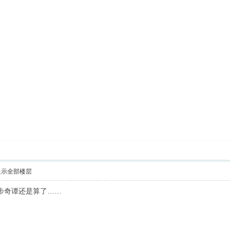
显示全部楼层
步奇谭还是算了……