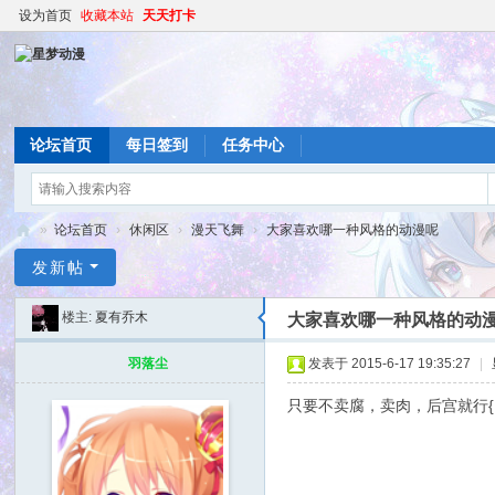
设为首页
收藏本站
天天打卡
论坛首页
每日签到
任务中心
»
论坛首页
›
休闲区
›
漫天飞舞
›
大家喜欢哪一种风格的动漫呢
星
发新帖
梦
楼主:
夏有乔木
大家喜欢哪一种风格的动
动
漫
羽落尘
发表于 2015-6-17 19:35:27
|
只要不卖腐，卖肉，后宫就行{:1