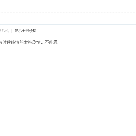
自爪机
|
显示全部楼层
有时候纯情的太拖剧情…不能忍