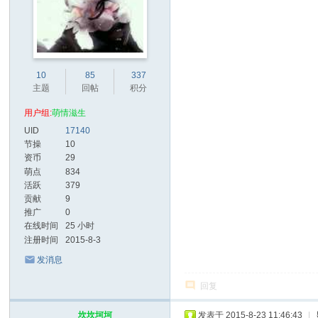
10
85
337
主题
回帖
积分
用户组:
萌情滋生
UID
17140
节操
10
资币
29
萌点
834
活跃
379
贡献
9
推广
0
在线时间
25 小时
注册时间
2015-8-3
发消息
回复
坎坎坷坷
发表于 2015-8-23 11:46:43
|