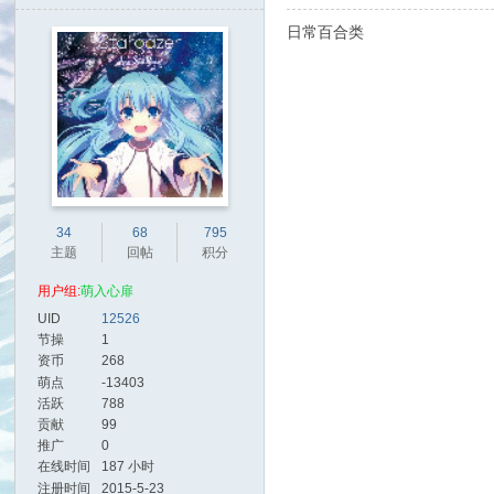
日常百合类
34
68
795
主题
回帖
积分
用户组:
萌入心扉
UID
12526
节操
1
资币
268
萌点
-13403
活跃
788
贡献
99
推广
0
在线时间
187 小时
注册时间
2015-5-23