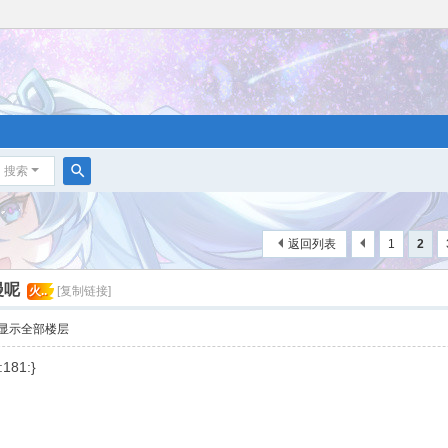
搜索
搜
索
返回列表
1
2
漫呢
火..
[复制链接]
显示全部楼层
81:}