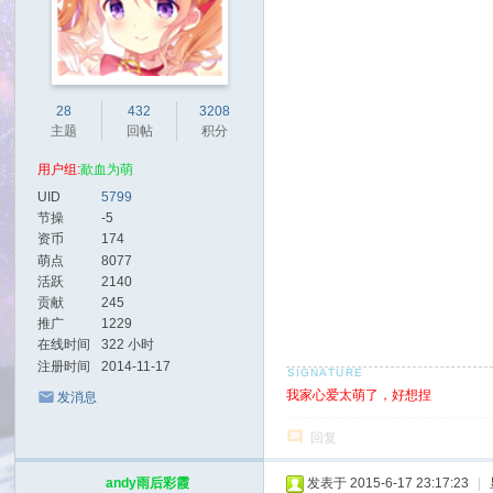
28
432
3208
主题
回帖
积分
用户组:
歃血为萌
UID
5799
节操
-5
资币
174
萌点
8077
活跃
2140
贡献
245
推广
1229
在线时间
322 小时
注册时间
2014-11-17
我家心爱太萌了，好想捏
发消息
回复
andy雨后彩霞
发表于 2015-6-17 23:17:23
|