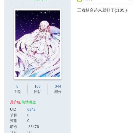
三者结合起来就好了{:185:}
8
103
344
主题
回帖
积分
用户组:
萌情滋生
UID
6942
节操
0
资币
0
萌点
-38476
活跃
505