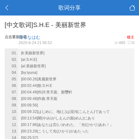
歌词分享
[中文歌词]S.H.E - 美丽新世界
点击重新加载
苺りなはむ
楼主
2025-8-24 21:56:52
485
0
[ti:美丽新世界]
[ar:S.H.E]
[al:美丽新世界]
[by:iyuna]
[00:00.26]美麗新世界
[00:02.44]歌:S.H.E
[00:04.49]作詞:李天龍、顏璽軒
[00:06.48]作曲:李天龍
[00:08.56]
[00:09.32]はじめに、地(じ)は混沌(こんとん)であって
[00:13.54]闇(やみ)がしえんの面(めん)にあり
[00:17.86]あなたは言(い)われた、「光(ひかり)あれ！」
[00:23.29]こうして光(ひかり)があたった
[00:25.57]