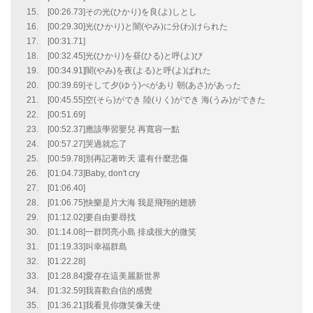
[00:26.73]その光(ひかり)を良(よ)しとし
[00:29.30]光(ひかり)と闇(やみ)に分(わ)けられた
[00:31.71]
[00:32.45]光(ひかり)を昼(ひる)と呼(よ)び
[00:34.91]闇(やみ)を夜(よる)と呼(よ)ばれた
[00:39.69]そして夕(ゆう)べがあり 朝(あさ)があった
[00:45.55]空(そら)ができ 陸(りく)ができ 海(うみ)ができた
[00:51.69]
[00:52.37]應該學習嬰兒 再寬容一點
[00:57.27]哭過就忘了
[00:59.78]別再記著昨天 還有什麼悲傷
[01:04.73]Baby, don't cry
[01:06.40]
[01:06.75]快樂是片大海 我是飛翔的翅膀
[01:12.02]要自由要尋找
[01:14.08]一群閃亮小島 排成很大的微笑
[01:19.33]叫幸福群島
[01:22.28]
[01:28.84]愛存在這美麗新世界
[01:32.59]我喜歡自信的感覺
[01:36.21]我看見你微笑像天使