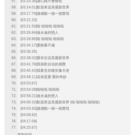
[03:10.36]讓心跳不會變老
[03:14.01]歡迎來這美麗新世界
[03:17.79]讓感動一個一個實現
[03:21.33]
[03:21.55]啦 啦啦啦 啦啦啦
[03:26.84]做永遠的戀人
[03:28.86]啦 啦啦啦 啦啦啦
[03:34.17]愛能量不滅
[03:36.35]
[03:38.02]愛存在這美麗新世界
[03:41.78]我喜歡自信的感覺
[03:45.42]我看見你微笑像天使
[03:49.11]這就是愛 愛的奇妙
[03:53.67]
[03:54.08]啦啦啦 啦啦啦
[03:58.21]做永遠的戀人
[04:00.32]歡迎來這美麗新世界 (啦 啦啦啦 啦啦啦)
[04:03.93]讓感動一個一個實現
[04:09.82]
[04:17.09]
[04:25.67]
复制代码