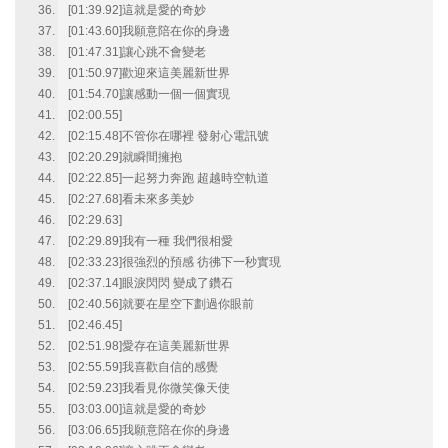
[01:39.92]這就是愛的奇妙
[01:43.60]我願意陪在你的身邊
[01:47.31]讓心跳不會變老
[01:50.97]歡迎來這美麗新世界
[01:54.70]讓感動一個一個實現
[02:00.55]
[02:15.48]不管你在哪裡 發射心電訊號
[02:20.29]就瞬間擁抱
[02:22.85]一起努力奔跑 超越時空軌道
[02:27.68]看未來多美妙
[02:29.63]
[02:29.89]我有一種 我們很相愛
[02:33.23]很強烈的預感 彷彿下一秒實現
[02:37.14]眼淚閃閃 變成了鑽石
[02:40.56]就要在星空下劃過你眼前
[02:46.45]
[02:51.98]愛存在這美麗新世界
[02:55.59]我喜歡自信的感覺
[02:59.23]我看見你微笑像天使
[03:03.00]這就是愛的奇妙
[03:06.65]我願意陪在你的身邊