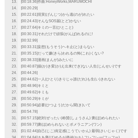
[00:18.36]作曲:HoneyWorks,MARUMOCHI
[00:20.29]
[00:22.61]現実(げんじつ)から逃(のが)れたい
[00:24.43]そんなSOS届(とど)かない
[00:27.64]キミの一言(ひとこと)
[00:30.31]それだけで頑張(がんば)れるのに!
[00:32.99]
[00:33.31]妄想(もうそう)ヘキ止(と)まらない
[00:35.15]だって嫌(きら)われるの怖(こわ)くない?
[00:38.33]漫画(まんが)みたいに
[00:40.87]描(か)き変(か)え出来(でき)ない人生(じんせい)です
[00:44.26]
[00:44.62]一人(ひとり)きりじゃ誰(だれ)も生(い)きれない
[00:48.96]キミと
[00:49.62]キミも
[00:50.29]キミが
[00:50.94]必要(ひつよう)だから聞(き)いて
[00:54.78]
[00:57.15]絶対(ぜったい)称賛(しょうさん) 褒(ほ)められたい
[00:59.77]褒(ほ)められないとポメラニアン(ワン)
[01:02.44]自己(じこ)肯定感(こうていかん) 最弱(さいじゃく)です
[01:04.84]さあ褒(ほ)めるが価値(かち) フレフレー(フッフー)