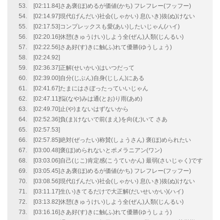
[02:11.84]さあ褒(ほ)めるが価値(かち) フレフレー(フッフー)
[02:14.97]現代(げんだい)社会(しゃかい) 息(いき)抜(ぬ)けない
[02:17.53]コンプレックスも愛(あい)したいじゃん(ハイ)
[02:20.16]休憩(きゅうけい)しよう全(ぜん)人類(じんるい)
[02:22.56]さあ好(す)きに触(ふ)れて優勝(ゆうしょう)
[02:24.92]
[02:36.37]正解(せいかい)はいつだって
[02:39.00]自分(じぶん)自身(じしん)にある
[02:41.67]たまにはさぼったっていいじゃん
[02:47.11]悩(なや)みは通(とお)り雨(あめ)
[02:49.70]止(や)まないはずないから
[02:52.36]負(ま)けないで前(まえ)を向(む)いて さあ
[02:57.53]
[02:57.85]絶対(ぜったい)称賛(しょうさん) 褒(ほ)められたい
[03:00.48]褒(ほ)められないとポメラニアン(ワン)
[03:03.06]自己(じこ)肯定感(こうていかん) 最弱(さいじゃく)です
[03:05.45]さあ褒(ほ)めるが価値(かち) フレフレー(フッフー)
[03:08.56]現代(げんだい)社会(しゃかい) 息(いき)抜(ぬ)けない
[03:11.17]生(い)きてるだけで大正解(だいせいかい)(ハイ)
[03:13.82]休憩(きゅうけい)しよう全(ぜん)人類(じんるい)
[03:16.16]さあ好(す)きに触(ふ)れて優勝(ゆうしょう)