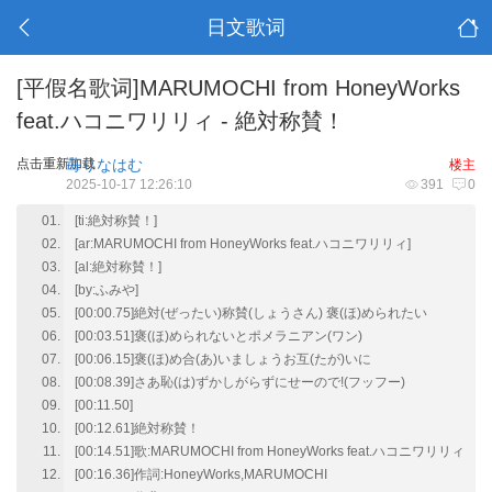
日文歌词
[平假名歌词]MARUMOCHI from HoneyWorks
feat.ハコニワリリィ - 絶対称賛！
点击重新加载
苺りなはむ
楼主
2025-10-17 12:26:10
391
0
[ti:絶対称賛！]
[ar:MARUMOCHI from HoneyWorks feat.ハコニワリリィ]
[al:絶対称賛！]
[by:ふみや]
[00:00.75]絶対(ぜったい)称賛(しょうさん) 褒(ほ)められたい
[00:03.51]褒(ほ)められないとポメラニアン(ワン)
[00:06.15]褒(ほ)め合(あ)いましょうお互(たが)いに
[00:08.39]さあ恥(は)ずかしがらずにせーので!(フッフー)
[00:11.50]
[00:12.61]絶対称賛！
[00:14.51]歌:MARUMOCHI from HoneyWorks feat.ハコニワリリィ
[00:16.36]作詞:HoneyWorks,MARUMOCHI