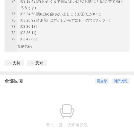
[03:18.43]遅(おそ)くまで毎日(まいにち)お勤(つと)めご苦労様(く
ろうさま)
[03:24.58]褒(ほ)め合(あ)いましょうお互(たが)いに
[03:26.92]さあ恥(は)ずかしがらずにせーので!(フッフー)
[03:30.13]
[03:36.11]
[03:42.86]
复制代码
支持
反对
全部回复
看全部
倒序浏览
暂无回复，快来抢沙发