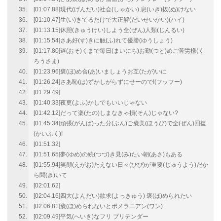
[01:07.88]現代(げんだい)社会(しゃかい) 息(いき)抜(ぬ)けない
[01:10.47]生(い)きてるだけで大正解(だいせいかい)(ハイ)
[01:13.15]休憩(きゅうけい)しよう全(ぜん)人類(じんるい)
[01:15.54]さあ好(す)きに触(ふ)れて優勝(ゆうしょう)
[01:17.80]遅(おそ)くまで毎日(まいにち)お勤(つと)めご苦労様(く
ろうさま)
[01:23.96]褒(ほ)め合(あ)いましょうお互(たが)いに
[01:26.24]さあ恥(は)ずかしがらずにせーので!(フッフー)
[01:29.49]
[01:40.33]夜更(よふ)かしでもいいじゃない
[01:42.12]だって楽(たの)しまなきゃ損(そん)じゃない?
[01:45.34]頑張(がんば)った分(ぶん)ご褒美(ほうび)で全(ぜん)回復
(かいふく)!
[01:51.32]
[01:51.65]夢(ゆめ)の続(つづ)き見(み)たい朝(あさ)もある
[01:55.94]笑顔(えがお)たえない日々(ひび)が重要(じゅうよう)だか
ら聞(き)いて
[02:01.62]
[02:04.16]四大(よんだい)欲求(よっきゅう) 褒(ほ)められたい
[02:06.81]褒(ほ)められないとポメラニアン(ワン)
[02:09.49]平気(へいき)なフリ プリテンダー