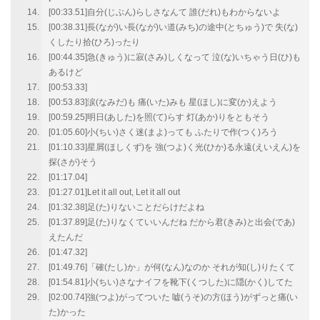
[00:33.51]自分(じぶん)らしさなんて 誰(だれ)もわからないよ
[00:38.31]長(なが)い長(なが)い道(みち)の途中(とちゅう)で 失(な)
くしたり拾(ひろ)ったり
[00:44.35]急(きゅう)に寂(さみ)しくなって 泣(な)いちゃう日(ひ)も
あるけど
[00:53.33]
[00:53.83]涙(なみだ)も 痛(いた)みも 星(ほし)に変(か)えよう
[00:59.25]明日(あした)を照(て)らす 灯(あか)りをともそう
[01:05.60]小(ちい)さく迷(まよ)っても ふたりで作(つく)ろう
[01:10.33]星屑(ほしくず)を 強(つよ)く光(ひか)る永遠(えいえん)を
探(さが)そう
[01:17.04]
[01:27.01]Let it all out, Let it all out
[01:32.38]足(た)りないことだらけだよね
[01:37.89]足(た)りなくていいんだね だから君(きみ)と出会(であ)
えたんだ
[01:47.32]
[01:49.76]「確(たし)か」が何(なん)なのか それが知(し)りたくて
[01:54.81]小(ちい)さなナイフを靴下(くつした)に隠(かく)してた
[02:00.74]強(つよ)がってついた 嘘(うそ)の方(ほう)がずっと痛(い
た)かった