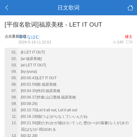
日文歌词
[平假名歌词]福原美穂 - LET IT OUT
点击重新加载
苺りなはむ
楼主
2026-5-19 11:32:01
245
0
[ti:LET IT OUT]
[ar:福原美穂]
[al:LET IT OUT]
[by:iyuna]
[00:00.43]LET IT OUT
[00:02.59]歌:福原美穂
[00:04.35]作詞:福原美穂
[00:06.37]作曲:山口寛雄,福原美穂
[00:08.26]
[00:10.70]Let it all out, Let it all out
[00:16.19]強(つよ)がらなくていいんだね
[00:21.56]誰(だれ)かが描(か)いてった 壁(かべ)の落書(らくが)きの
花(はな)が 揺(ゆ)れる
[00:32.28]