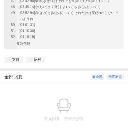
[03:42.90]季節(きせつ)はそれでも巡(めぐ)り巡(めぐ)ってく
[03:49.14]小(ちい)さく迷(まよ)っても 歩(ある)いてく
[03:52.94]君(きみ)と歩(ある)いてく それだけは変(か)わらないで
いようね
[04:01.31]
[04:10.30]
[04:19.19]
复制代码
支持
反对
全部回复
看全部
倒序浏览
暂无回复，快来抢沙发