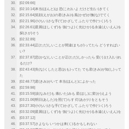
[02:09.66]
[02:10.14]本当(ほんと)は 恐(こわ)いよ だけど生(い)きてく
[02:15.64]笑顔(えがお)の君(きみ)を風(かぜ)が撫(な)でてく
[02:21.96]小(ちい)さな手(て)かざして ふたりで作(つく)ろう
[02:26.61]星屑(ほしくず)を 強(つよ)く光(ひか)る永遠(えいえん)を
探(さが)そう
[02:32.89]
[02:33.44]正(ただ)しいことが間違(まちが)ってたら どうすればい
い?
[02:37.87]悲(かな)しいことが正(ただ)しかったら 受(う)け入(い)れ
るだけ?
[02:43.43]失(な)くしたと思(おも)ってた でも君(きみ)が知(し)って
た
[02:48.77]君(きみ)がいて 本当(ほんと)によかった
[02:59.98]
[03:15.59]涙(なみだ)も 痛(いた)みも 星(ほし)に変(か)えよう
[03:21.06]明日(あした)を照(て)らす 灯(あか)りをともそう
[03:27.30]小(ちい)さな手(て)かざして ふたりで作(つく)ろう
[03:32.09]星屑(ほしくず)を 強(つよ)く光(ひか)る永遠(えいえん)を
[03:37.12]
[03:37.57]さよなら いつかは来(く)るかもしれない