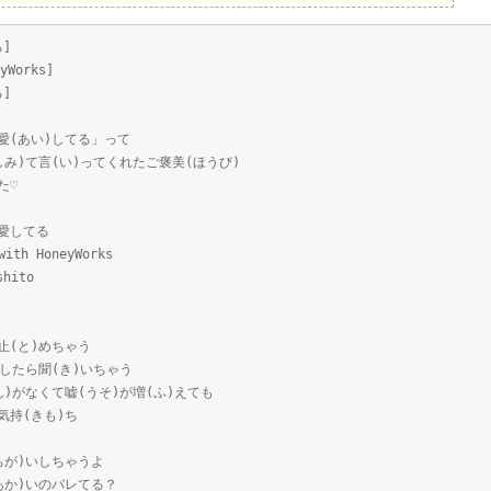
る]
eyWorks]
る]
ぇ「愛(あい)してる」って
わたしみ)て言(い)ってくれたご褒美(ほうび)
た♡
で愛してる
with HoneyWorks
shito
ル止(と)めちゃう
)がしたら聞(き)いちゃう
じしん)がなくて嘘(うそ)が増(ふ)えても
な気持(きも)ち
かんちが)いしちゃうよ
かおあか)いのバレてる？