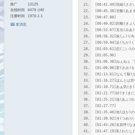
推广
13125
[00:41.49]些細(
在线时间
6479 小时
[00:45.38]甘酸(あ
注册时间
1970-1-1
[00:47.80]
[00:49.02]距離(
发消息
[00:52.67]見当(み
[00:56.32]振(ふ)
[00:59.94]近(ち
[01:03.61]恋(こい
[01:05.96]
[01:06.38]ねぇね
[01:09.06]君(き
[01:13.61]なんて駆
[01:16.27]ほんとは
[01:18.71]あぁ気(
[01:21.77]好(す
[01:25.21]溢(あふ
[01:27.77]
[01:35.46]他(ほか
[01:39.92]冷(つめ
[01:43.28]名前呼
[01:47.19]私(わ