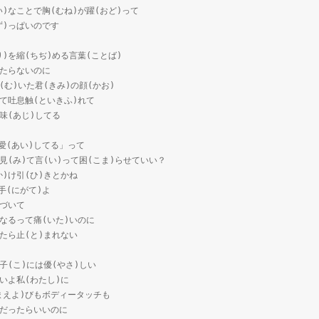
ささい)なことで胸(むね)が躍(おど)って
まず)っぱいのです
きょり)を縮(ちぢ)める言葉(ことば)
あ)たらないのに
り向(む)いた君(きみ)の顔(かお)
か)くて吐息触(といきふ)れて
)の味(あじ)してる
ぇ「愛(あい)してる」って
み)を見(み)て言(い)って困(こま)らせていい？
(か)け引(ひ)きとかね
苦手(にがて)よ
き)づいて
)きになるって痛(いた)いのに
)れたら止(と)まれない
)の子(こ)には優(やさ)しい
)たいよ私(わたし)に
(なまえよ)びもボディータッチも
たし)だったらいいのに