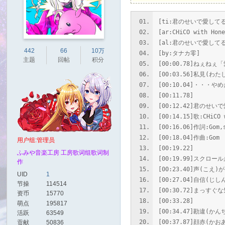
[ti:君のせいで愛して
[ar:CHiCO with Hon
[al:君のせいで愛して
442
66
10万
[by:タナカ零]
主题
回帖
积分
[00:00.78]ねぇね
[00:03.56]私見(
[00:10.04]・・・やめ
[00:11.78]
[00:12.42]君のせい
[00:14.15]歌:CHiCO 
[00:16.06]作詞:Gom,
[00:18.04]作曲:Gom
用户组:
管理员
[00:19.22]
ふみや音楽工房 工房歌词组歌词制
[00:19.99]スクロー
作
[00:23.40]声(こえ
UID
1
[00:27.04]自信(
节操
114514
[00:30.72]まっすぐ
资币
15770
[00:33.28]
萌点
195817
[00:34.47]勘違(
活跃
63549
[00:37.87]顔赤(
贡献
50836