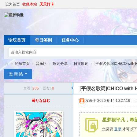
设为首页
收藏本站
天天打卡
论坛首页
每日签到
任务中心
»
论坛首页
›
音乐区
›
歌词分享
›
日文歌词
›
[平假名歌词]CHiCO with 
星
发新帖
梦
[平假名歌词]CHiCO with
查看:
205
|
回复:
0
动
漫
苺りなはむ
发表于 2026-6-14 10:27:19
|
星梦很平凡，希
您需要
登录
才可以下