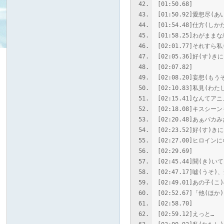
[01:50.68]
[01:50.92]愛想尽
[01:54.48]仕方(し
[01:58.25]わがま
[02:01.77]それすら
[02:05.36]好(す)
[02:07.82]
[02:08.20]妄想(
[02:10.83]私見(
[02:15.41]なんて
[02:18.08]キスシー
[02:20.48]あぁバカ
[02:23.52]好(す
[02:27.00]ヒロイン
[02:29.69]
[02:45.44]聞(き)
[02:47.17]嘘(うそ
[02:49.01]あの子
[02:52.67]「他(
[02:58.70]
[02:59.12]えっと…