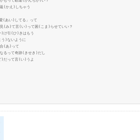
たし)かもって勘違(かんちが)い？
つめ返(かえ)しちゃう
ぇ「愛(あい)してる」って
み)を見(み)て言(い)って困(こま)らせていい？
(か)け引(ひ)きはもう
つよう)ないように
め合(あ)って
)きになるって奇跡(きせき)だし
んど)だって言(い)うよ