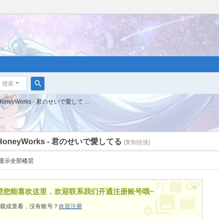
搜索
搜
HoneyWorks - 君のせいで愛して ...
索
 HoneyWorks - 君のせいで愛してる
[复制链接]
显示全部楼层
×
望您能喜欢这里，欢迎联系我们开通注册账号哦~
载或查看，没有账号？
欢迎注册