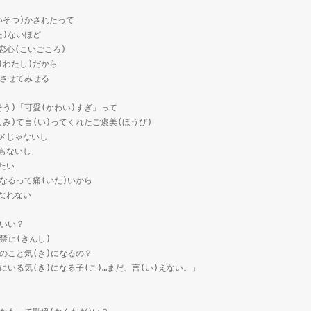
(あいそつ)かされたって
かた)ないほど
まな恋心(こいごころ)
私(わたし)だから
きにさせてみせる
もうそう)「可愛(かわい)すぎ」って
わたしみ)て言(い)ってくれたご褒美(ほうび)
アニメじゃないし
ンもないし
みたい
)きになるって痛(いた)いから
になれない
いていい？
)、禁止(きんし)
(こ)のこと気(き)になるの？
ほか)にいる気(き)になる子(こ)…まだ、言(い)えない。」