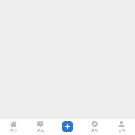
首页
消息
发现
我的