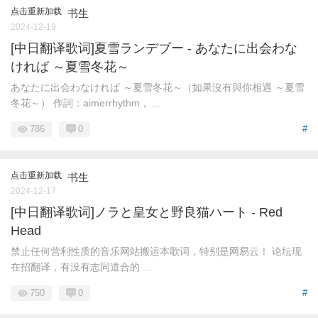
点击重新加载
书生
2024-12-19
[中日翻译歌词]夏雪ランデブー - あなたに出会わな
ければ ～夏雪冬花～
あなたに出会わなければ ～夏雪冬花～（如果沒有與你相遇 ～夏雪
冬花～） 作詞：aimerrhythm， ...
786
0
#
点击重新加载
书生
2024-12-17
[中日翻译歌词]ノラと皇女と野良猫ハート - Red
Head
禁止任何营利性质的音乐网站搬运本歌词，特别是网易云！ 论坛现
在招翻译，有没有志同道合的 ...
750
0
#