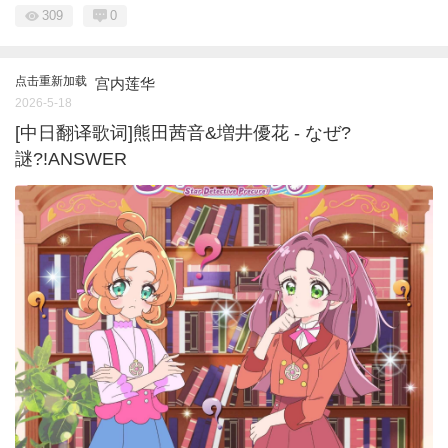
309
0
点击重新加载
宫内莲华
2026-5-18
[中日翻译歌词]熊田茜音&増井優花 - なぜ?
謎?!ANSWER