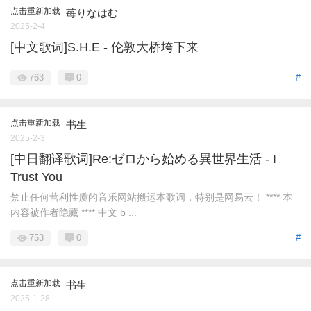
点击重新加载
苺りなはむ
2025-2-4
[中文歌词]S.H.E - 伦敦大桥垮下来
763
0
#
点击重新加载
书生
2025-2-3
[中日翻译歌词]Re:ゼロから始める異世界生活 - I
Trust You
禁止任何营利性质的音乐网站搬运本歌词，特别是网易云！ **** 本
内容被作者隐藏 **** 中文 b ...
753
0
#
点击重新加载
书生
2025-1-28