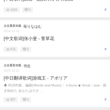
1815
0
#
点击重新加载
苺りなはむ
2024-10-18
[中文歌词]张小斐 - 萱草花
876
0
#
点击重新加载
书生
2024-10-12
[中日翻译歌词]游戏王 - アポリア
◆ 作詞作曲、編曲(Words and Music)： n-buna ◆ Vocal：suis - 描
き始めた あなたは小さ ...
907
0
#