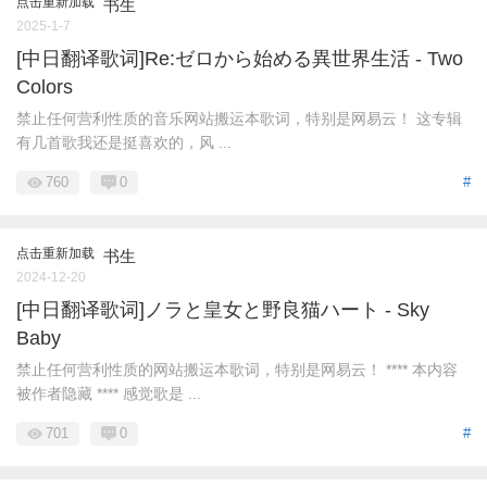
点击重新加载
书生
2025-1-7
[中日翻译歌词]Re:ゼロから始める異世界生活 - Two
Colors
禁止任何营利性质的音乐网站搬运本歌词，特别是网易云！ 这专辑
有几首歌我还是挺喜欢的，风 ...
760
0
#
点击重新加载
书生
2024-12-20
[中日翻译歌词]ノラと皇女と野良猫ハート - Sky
Baby
禁止任何营利性质的网站搬运本歌词，特别是网易云！ **** 本内容
被作者隐藏 **** 感觉歌是 ...
701
0
#