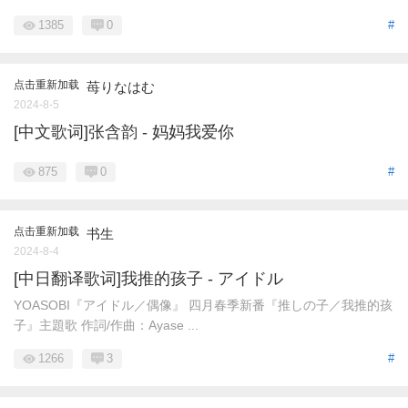
1385
0
#
点击重新加载
苺りなはむ
2024-8-5
[中文歌词]张含韵 - 妈妈我爱你
875
0
#
点击重新加载
书生
2024-8-4
[中日翻译歌词]我推的孩子 - アイドル
YOASOBI『アイドル／偶像』 四月春季新番『推しの子／我推的孩
子』主題歌 作詞/作曲：Ayase ...
1266
3
#