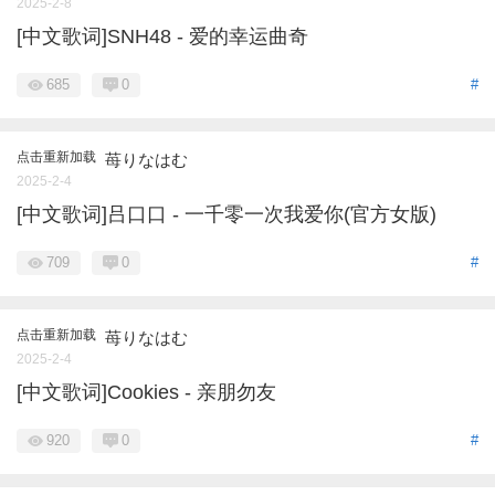
2025-2-8
[中文歌词]SNH48 - 爱的幸运曲奇
685
0
#
点击重新加载
苺りなはむ
2025-2-4
[中文歌词]吕口口 - 一千零一次我爱你(官方女版)
709
0
#
点击重新加载
苺りなはむ
2025-2-4
[中文歌词]Cookies - 亲朋勿友
920
0
#