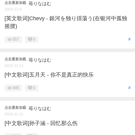
点击重新加载
苺りなはむ
2024-12-6
[英文歌词]Chevy - 銀河を独り揺蕩う(在银河中孤独
摇摆)
857
0
#
点击重新加载
苺りなはむ
2024-11-12
[中文歌词]五月天 - 你不是真正的快乐
845
0
#
点击重新加载
苺りなはむ
2024-11-11
[中文歌词]孙子涵 - 回忆那么伤