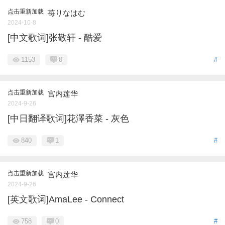
点击重新加载
苺りなはむ
2024-10-8
[中文歌词]张敬轩 - 酷爱
1153
0
#
点击重新加载
宫内莲华
2024-9-26
[中日翻译歌词]花澤香菜 - 灰色
840
1
#
点击重新加载
宫内莲华
2024-9-26
[英文歌词]AmaLee - Connect
758
0
#