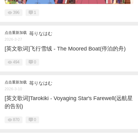
396
1
点击重新加载
苺りなはむ
2026-3-27
[英文歌词]飞行雪绒 - The Moored Boat(停泊的舟)
494
0
点击重新加载
苺りなはむ
2026-3-10
[英文歌词]Tarokiki - Voyaging Star's Farewell(远航星
的告别)
870
0