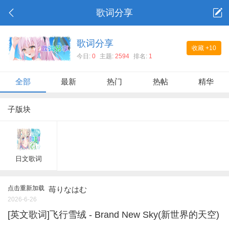
歌词分享
歌词分享
收藏
+10
今日:
0
主题:
2594
排名:
1
全部
最新
热门
热帖
精华
子版块
日文歌词
点击重新加载
苺りなはむ
2026-6-26
[英文歌词]飞行雪绒 - Brand New Sky(新世界的天空)