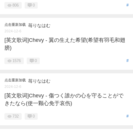
806
0
#
点击重新加载
苺りなはむ
2024-12-6
[英文歌词]Chevy - 翼の生えた希望(希望有羽毛和翅
膀)
1576
0
#
点击重新加载
苺りなはむ
2024-12-6
[英文歌词]Chevy - 傷つく誰かの心を守ることがで
きたなら(使一颗心免于哀伤)
732
0
#