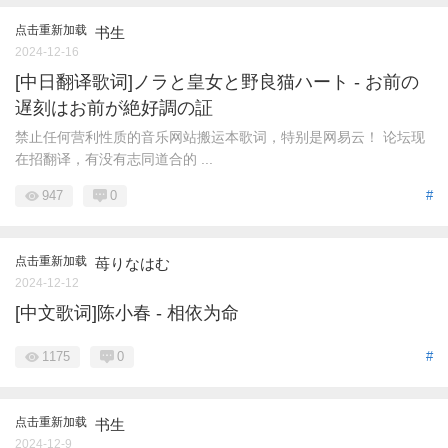
点击重新加载
书生
2024-12-16
[中日翻译歌词]ノラと皇女と野良猫ハート - お前の
遅刻はお前が絶好調の証
禁止任何营利性质的音乐网站搬运本歌词，特别是网易云！ 论坛现
在招翻译，有没有志同道合的 ...
947
0
#
点击重新加载
苺りなはむ
2024-12-12
[中文歌词]陈小春 - 相依为命
1175
0
#
点击重新加载
书生
2024-12-9