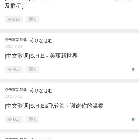
及群星）
510
0
点击重新加载
苺りなはむ
2025-8-24
[中文歌词]S.H.E - 美丽新世界
486
0
#
点击重新加载
苺りなはむ
2025-6-12
[中文歌词]S.H.E&飞轮海 - 谢谢你的温柔
668
0
#