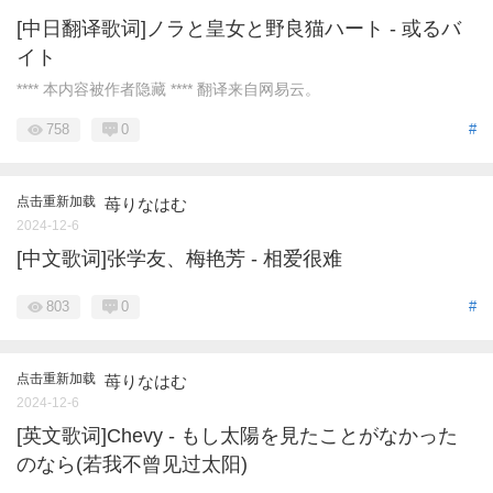
[中日翻译歌词]ノラと皇女と野良猫ハート - 或るバ
イト
**** 本内容被作者隐藏 **** 翻译来自网易云。
758
0
#
点击重新加载
苺りなはむ
2024-12-6
[中文歌词]张学友、梅艳芳 - 相爱很难
803
0
#
点击重新加载
苺りなはむ
2024-12-6
[英文歌词]Chevy - もし太陽を見たことがなかった
のなら(若我不曾见过太阳)