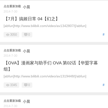
点击重新加载
小晨
2014-7-30
【7月】搞姬日常 04【幻之】
[abfun]http://www.bilibili.com/video/av1342807/[/abfun]
3050
0
#
点击重新加载
小晨
2014-7-30
【OVA】漫画家与助手们 OVA 第02话【华盟字幕
组】
[abfun]http://www.bilibili.com/video/av1319448/[/abfun]
3345
0
#
点击重新加载
小晨
2014-7-30