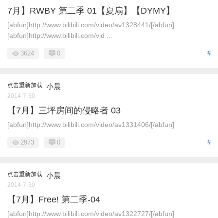
7月】RWBY 第二季 01【夏扇】【DYMY】
[abfun]http://www.bilibili.com/video/av1328441/[/abfun]
[abfun]http://www.bilibili.com/vid ...
3624
0
#
点击重新加载
小晨
2014-7-30
【7月】三坪房间的侵略者 03
[abfun]http://www.bilibili.com/video/av1331406/[/abfun]
2973
0
#
点击重新加载
小晨
2014-7-30
【7月】Free! 第二季-04
[abfun]http://www.bilibili.com/video/av1322727/[/abfun]