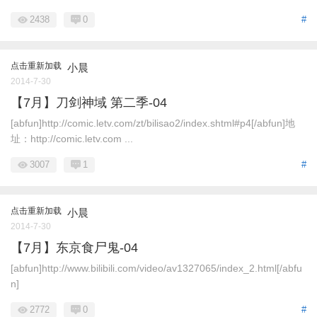
2438
0
#
点击重新加载
小晨
2014-7-30
【7月】刀剑神域 第二季-04
[abfun]http://comic.letv.com/zt/bilisao2/index.shtml#p4[/abfun]地
址：http://comic.letv.com ...
3007
1
#
点击重新加载
小晨
2014-7-30
【7月】东京食尸鬼-04
[abfun]http://www.bilibili.com/video/av1327065/index_2.html[/abfu
n]
2772
0
#