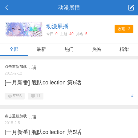
动漫展播
动漫展播
收藏
+2
今日:
0
主题:
40
排名:
5
全部
最新
热门
热帖
精华
点击重新加载
..喵
2015-2-12
[一月新番] 舰队collection 第6话
5756
11
#
点击重新加载
..喵
2015-2-5
[一月新番] 舰队collection 第5话