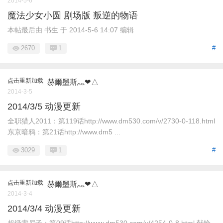
2014-5-6
魔法少女小圆 剧场版 叛逆的物语
本帖最后由 书生 于 2014-5-6 14:07 编辑
2670
1
#
点击重新加载
赫爾墨斯灬❤△
2014-3-5
2014/3/5 动漫更新
全职猎人2011：第119话http://www.dm530.com/v/2730-0-118.html
东京暗鸦：第21话http://www.dm5 ...
3029
1
#
点击重新加载
赫爾墨斯灬❤△
2014-3-4
2014/3/4 动漫更新