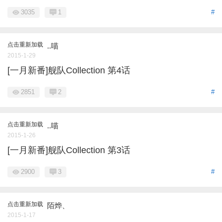
3035
1
#
点击重新加载
..喵
2015-1-29
[一月新番]舰队Collection 第4话
2851
2
#
点击重新加载
..喵
2015-1-26
[一月新番]舰队Collection 第3话
2900
3
#
点击重新加载
陌烨、
2015-1-17