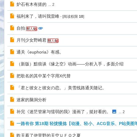
炉石有木有搓的
...
2
福利来了，请叫我雷峰
- [阅读权限
10
]
自拍
月刊少女野崎君
通关《euphoria》有感。
（新版）黯痕谈《缘之空》动画——分析入手，多面介绍
把歌名的其中某个字用X代替
「君と彼女と彼女の恋。」美雪线路通关随记。
迷家的脑洞分析
补完《迷茫管家与懦弱的我》漫画了，挺好看的。
...
2
一路有你 第18期 轻拢慢捻【动漫、轻小、ACG音乐、P站美图
昨天看了伊里野的天空ＵＦＯ之夏