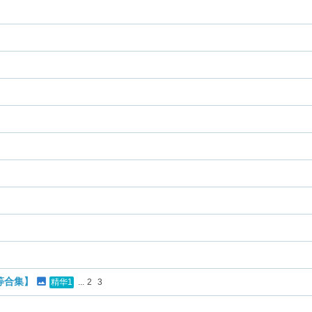
等合集】
...
2
3
精华1