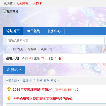
设为首页
收藏本站
天天打卡
论坛首页
每日签到
任务中心
»
论坛首页
›
综合区
›
漫聊天地
星
漫聊天地
今日:
0
|
主题:
78
|
排名:
5
梦
动
发新帖
漫
全部主题
最新
热门
热帖
精华
更多
2026年赛博红包(新年快乐)
-
[回帖奖励
16
]
...
2
关于论坛禁止使用脚本签到和登录的通知
...
2