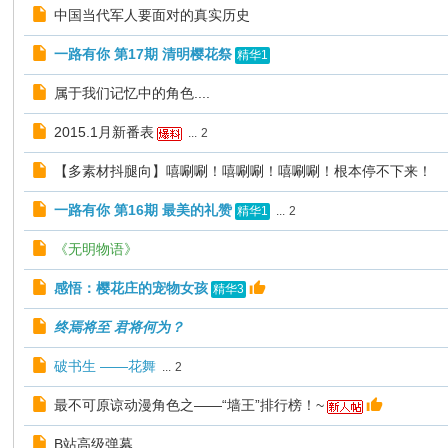
中国当代军人要面对的真实历史
一路有你 第17期 清明樱花祭
精华1
属于我们记忆中的角色....
2015.1月新番表
...
2
【多素材抖腿向】嘻唰唰！嘻唰唰！嘻唰唰！根本停不下来！
一路有你 第16期 最美的礼赞
...
2
精华1
《无明物语》
感悟：樱花庄的宠物女孩
精华3
终焉将至 君将何为？
破书生 ——花舞
...
2
最不可原谅动漫角色之——“墙王”排行榜！~
B站高级弹幕