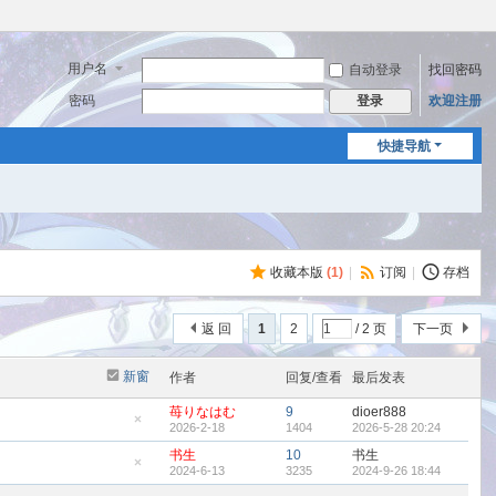
用户名
自动登录
找回密码
密码
欢迎注册
登录
快捷导航
收藏本版
(
1
)
|
订阅
|
存档
返 回
1
2
/ 2 页
下一页
新窗
作者
回复/查看
最后发表
苺りなはむ
9
dioer888
2026-2-18
1404
2026-5-28 20:24
隐
藏
书生
10
书生
置
2024-6-13
3235
2024-9-26 18:44
顶
隐
帖
藏