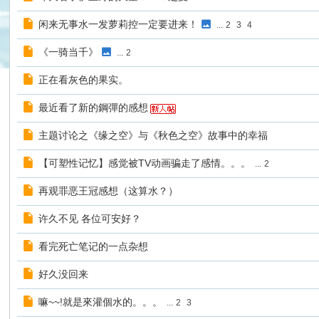
闲来无事水一发萝莉控一定要进来！
...
2
3
4
《一骑当千》
...
2
正在看灰色的果实。
最近看了新的鋼彈的感想
主题讨论之《缘之空》与《秋色之空》故事中的幸福
【可塑性记忆】感觉被TV动画骗走了感情。。。
...
2
再观罪恶王冠感想（这算水？）
许久不见 各位可安好？
看完死亡笔记的一点杂想
好久没回来
嘛~~!就是來灌個水的。。。
...
2
3