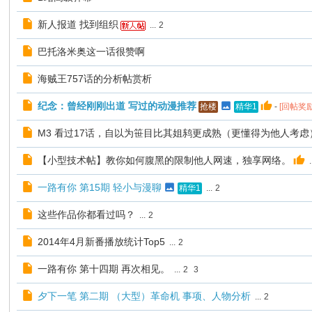
新人报道 找到组织
...
2
巴托洛米奥这一话很赞啊
海贼王757话的分析帖赏析
纪念：曾经刚刚出道 写过的动漫推荐
-
[回帖奖
抢楼
精华1
M3 看过17话，自以为笹目比其姐鸫更成熟（更懂得为他人考虑
【小型技术帖】教你如何腹黑的限制他人网速，独享网络。
.
一路有你 第15期 轻小与漫聊
...
2
精华1
这些作品你都看过吗？
...
2
2014年4月新番播放统计Top5
...
2
一路有你 第十四期 再次相见。
...
2
3
夕下一笔 第二期 （大型）革命机 事项、人物分析
...
2