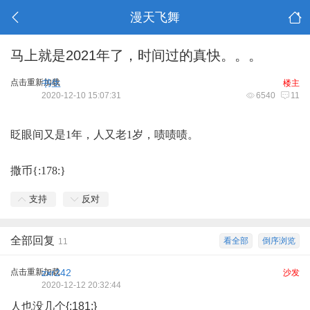
漫天飞舞
马上就是2021年了，时间过的真快。。。
点击重新加载
书生
楼主
2020-12-10 15:07:31
6540
11
眨眼间又是1年，人又老1岁，啧啧啧。
撒币{:178:}
支持
反对
全部回复
看全部
倒序浏览
11
点击重新加载
zxr242
沙发
2020-12-12 20:32:44
人也没几个{:181:}