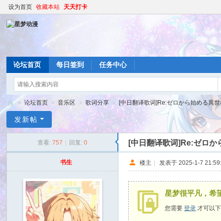
设为首页
收藏本站
天天打卡
论坛首页
每日签到
任务中心
»
论坛首页
›
音乐区
›
歌词分享
›
[中日翻译歌词]Re:ゼロから始める異世界生活 
星
发新帖
梦
[中日翻译歌词]Re:ゼロから
查看:
757
|
回复:
0
动
漫
书生
楼主
|
发表于 2025-1-7 21:59
星梦很平凡，希
您需要
登录
才可以下