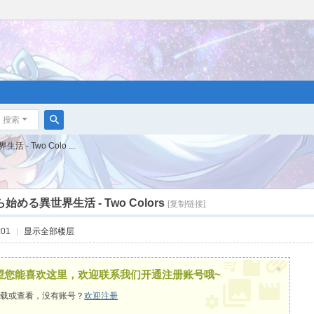
搜索
搜
- Two Colo ...
索
始める異世界生活 - Two Colors
[复制链接]
:01
|
显示全部楼层
×
望您能喜欢这里，欢迎联系我们开通注册账号哦~
载或查看，没有账号？
欢迎注册