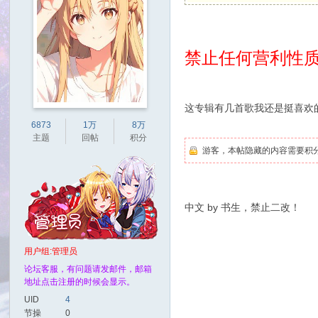
禁止任何营利性
这专辑有几首歌我还是挺喜欢
6873
1万
8万
主题
回帖
积分
游客，本帖隐藏的内容需要积分高
中文 by 书生，禁止二改！
用户组:
管理员
论坛客服，有问题请发邮件，邮箱
地址点击注册的时候会显示。
UID
4
节操
0