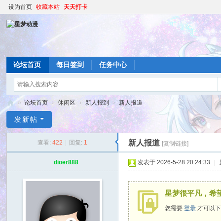
设为首页
收藏本站
天天打卡
论坛首页
每日签到
任务中心
»
论坛首页
›
休闲区
›
新人报到
›
新人报道
星
发新帖
梦
新人报道
查看:
422
|
回复:
1
[复制链接]
动
漫
dioer888
发表于 2026-5-28 20:24:33
|
星梦很平凡，希
您需要
登录
才可以下