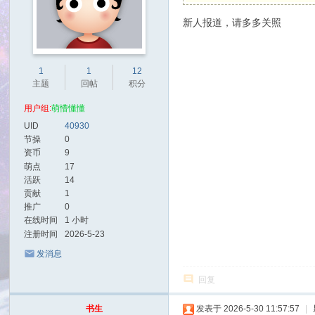
新人报道，请多多关照
1
1
12
主题
回帖
积分
用户组:
萌懵懂懂
UID
40930
节操
0
资币
9
萌点
17
活跃
14
贡献
1
推广
0
在线时间
1 小时
注册时间
2026-5-23
发消息
回复
书生
发表于 2026-5-30 11:57:57
|