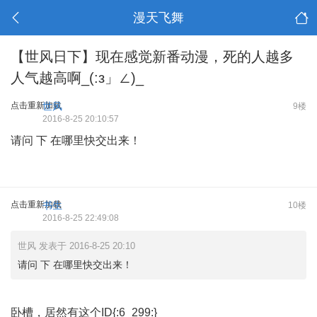
漫天飞舞
【世风日下】现在感觉新番动漫，死的人越多
人气越高啊_(:з」∠)_
点击重新加载
世风
9楼
2016-8-25 20:10:57
请问 下 在哪里快交出来！
点击重新加载
书生
10楼
2016-8-25 22:49:08
世风 发表于 2016-8-25 20:10
请问 下 在哪里快交出来！
卧槽，居然有这个ID{:6_299:}