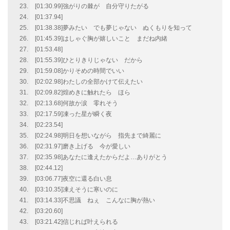
[01:30.99]強がりの棘が 自分守りたがる
[01:37.94]
[01:38.38]夢みたい でも夢じゃない ぬくもりを知って
[01:45.39]はしゃぐ胸が嬉しいこと まだね内緒
[01:53.48]
[01:55.39]ひとりきりじゃない だから
[01:59.08]かりそめの時間でいい
[02:02.98]わたしの全部かけて伝えたい
[02:09.82]煌めきに触れたら ほら
[02:13.68]何故か涙 零れそう
[02:17.59]凍った星が瞬く夜
[02:23.54]
[02:24.98]明日を想いながら 指先まで綺麗に
[02:31.97]磨き上げる 今が愛しい
[02:35.98]あなたに逢えたからだよ…ありがとう
[02:44.12]
[03:06.77]夜空に還る白い息
[03:10.35]凍えそうに寒いのに
[03:14.33]不思議 ねぇ こんなに胸が熱い
[03:20.60]
[03:21.42]信じれば叶えられる