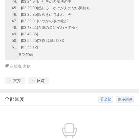
[03:24.94]かりそめの魔法の中
[03:29.00]感じる かけがえのない気持ち
[03:35.85]煌めきに包まれ 今
[03:39.81]いつかの涙の粒が
[03:43.51]希望の星に変わってゆく
[03:49.36]
[03:52.25]制作:琉璃月233
[03:55.12]
复制代码
灰姑娘
,
女孩
支持
反对
全部回复
看全部
倒序浏览