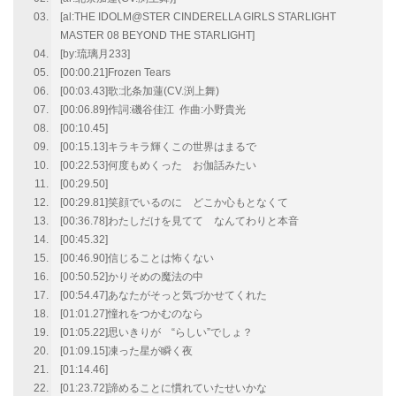
[al:THE IDOLM@STER CINDERELLA GIRLS STARLIGHT
MASTER 08 BEYOND THE STARLIGHT]
[by:琉璃月233]
[00:00.21]Frozen Tears
[00:03.43]歌:北条加蓮(CV.渕上舞)
[00:06.89]作詞:磯谷佳江 作曲:小野貴光
[00:10.45]
[00:15.13]キラキラ輝くこの世界はまるで
[00:22.53]何度もめくった お伽話みたい
[00:29.50]
[00:29.81]笑顔でいるのに どこか心もとなくて
[00:36.78]わたしだけを見てて なんてわりと本音
[00:45.32]
[00:46.90]信じることは怖くない
[00:50.52]かりそめの魔法の中
[00:54.47]あなたがそっと気づかせてくれた
[01:01.27]憧れをつかむのなら
[01:05.22]思いきりが “らしい”でしょ？
[01:09.15]凍った星が瞬く夜
[01:14.46]
[01:23.72]諦めることに慣れていたせいかな